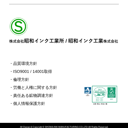
品質環境⽅針
ISO9001 / 14001取得
倫理⽅針
労働と⼈権に関する⽅針
責任ある鉱物調達方針
個⼈情報保護⽅針
All Design & Copyright © SHOWA INK MANUFACTURING CO.,LTD All Rights Reserved.